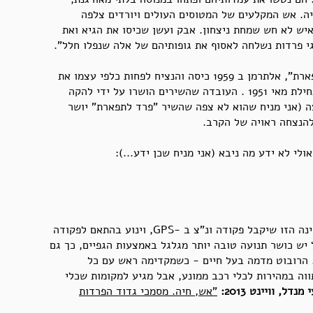
ה. אש המקלעים של המטוסים העולים ויורדים צלפה
איש לא חש שמחת ניצחון. אבק ועשן שכיסו את הגיא ואת
י פרדות נשלחה לאסוף את גופותיהם של אלה שנפלו חלל".
בשני השירים, "אליפלט" ו "פרד לתפארת", אלתרמן ב 1959 כיסה והנציח לפחות כלפי עצמו את
אירועי קרב תל מוטילה שהתרחש בתחילת מאי 1951 . העובדה שהשירים הושרו על ידי להקה
ה (אני מניח שהוא לא צפה שהשיר "פרד לתפארת" יושר
להנצחה ראויה של הקרב.
לי לא ידע מה ניבא (אני מניח שכן ידע...):
"הפרד הרובוטי יהיה אוטונומי מהבחינה הזו שיקבל פקודה ונ"צ ב -GPS, וינוע בהתאם לפקודה
יש כושר תנועה טובה יותר מגלגל באמצעות הגפיים, כך גם
. הרובוט מדמה בעל חיים - כשמקדימה ראש עם כל
וה במהירות לכלי רכב ממונע, אבל מגיע למקומות שכלי
 מנדל, וויינט 2013:
"אש, חיה. מסמכי גדוד הפרדות