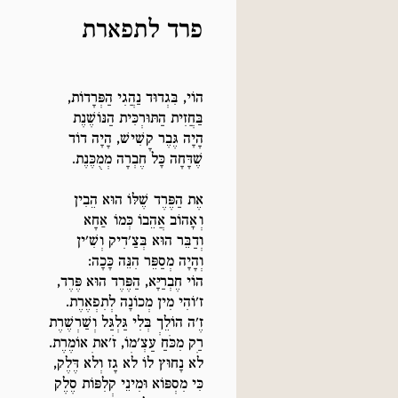
פרד לתפארת
הוֹי, בִּגְדוּד נַהֲגִי הַפְּרָדוֹת,
בַּחֲזִית הַתּוּרְכִּית הַנּוֹשֶׁנֶת
הָיָה גֶּבֶר קָשִׁישׁ, הָיָה דוֹד
שֶׁדָּחָה כָּל חֶבְרָה מְמֻכֶּנֶת.
אֶת הַפֶּרֶד שֶׁלּוֹ הוּא הֵבִין
וְאָהוֹב אֲהֵבוֹ כְּמוֹ אַחָא
וְדַבֵּר הוּא בְּצַ'דִיק וְשִׁ'ין
וְהָיָה מְסַפֵּר הִנֵּה כָּכָה:
הוֹי חֶבְרַיָּא, הַפֶּרֶד הוּא פֶּרֶד,
ז'וֹהִי מִין מְכוֹנָה לְתִפְאֶרֶת.
זֶ'ה הוֹלֵךְ בְּלִי גַּלְגַּל וְשַׁרְשֶׁרֶת
רַק מִכֹּחַ עַצְ'מוֹ, זֹ'את אוֹמֶרֶת.
לֹא נָחוּץ לוֹ לֹא גָז וְלֹא דֶּלֶק,
כִּי מִסְפּוֹא וּמִינֵי קְלִפּוֹת סֶלֶק