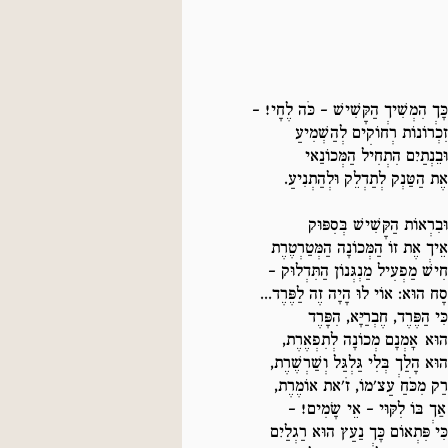
כָּךְ הִמְשִׁיךְ הַקָּשִׁישׁ – כֹּה לֶחָי! -
זִכְרוֹנוֹת רְחוֹקִים לְהַשְׁמִיעַ
וּבֵנְתַיִם הִתְחִיל הַמְּכוֹנַאי
אֶת הַטַּנְק לְתַדְלֵק וּלְהַתְנִיעַ.
וּבִרְאוֹת הַקָּשִׁישׁ בְּסִפּוּק
אֵיךְ אֶת זוֹ הַמְּכוֹנָה הַמְּטַרְטֶרֶת
חִישׁ מַפְעִיל מַנְגְּנוֹן הַתִּדְלוּק –
סָח הוּא: אוֹי לוּ הָיָה זֶה לַפֶּרֶד...
כִּי הַפֶּרֶד, חֶבְרַיָּא, הִפָּרֶד
הוּא אָמְנָם מְכוֹנָה לְתִפְאֶרֶת,
הוּא הָלַךְ בְּלִי גַּלְגַּל וְשַׁרְשֶׁרֶת,
רַק מִכֹּחַ עַצ'מוֹ, זֹ'את אוֹמֶרֶת,
אַךְ בּוֹ לִקּוּי – אֵי שָׂמִים! –
כִּי פִּתְאוֹם כָּךְ נַעַץ הוּא רַגְלַיִם