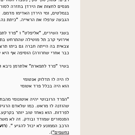
מנסים לחצות את הירדן בחזרה לסורי
בנמלטים, ומי הירדן האדימו מדמם. 
הגבעה ערפלו את הראייה. "כיתת נהג
צבאית בה הייתה חברה גם ביתו תרצ
כבר אחרי שחרורה) הוסיפה אף היא 
בשיר "פרד לתפארת" אלתרמן ניבא ואו
לו היה לו תדלוק אנטומי
הוא היה בכלל פרד אטומי
שהוזנה לו מראש. כמו שלאדם הרגיל 
לפרדות. הוא נאחז טוב יותר בקרקע
הסנסורים שמודד ובודק. זה לא משתו
הרכב הממונע לא יכול להגיע ". (
רועי
נחשפים"
).