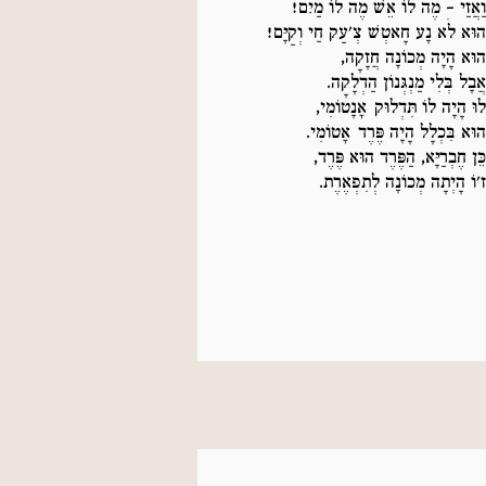
וַאֲזַי – מֶה לוֹ אֵשׁ מֶה לוֹ מַיִם!
הוּא לֹא נָע חָאטְשׁ צְ'עַק חַי וְקַיָּם!
הוּא הָיָה מְכוֹנָה חֲזָקָה,
אֲבָל בְּלִי מַנְגְּנוֹן הַדְלָקָה.
לוּ הָיָה לוֹ תִּדְלוּק אָנָטוֹמִי,
הוּא בִּכְלָל הָיָה פֶּרֶד אָטוֹמִי.
כֵּן חֶבְרַיָּא, הַפֶּרֶד הוּא פֶּרֶד,
ז'וֹ הָיְתָה מְכוֹנָה לְתִפְאֶרֶת.