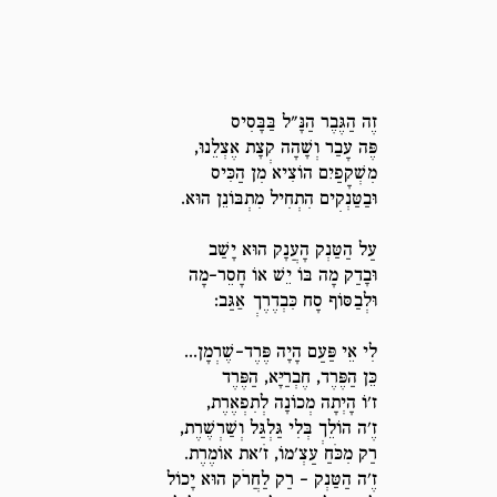
זֶה הַגֶּבֶר הַנָּ"ל בַּבָּסִיס
פֶּה עָבַר וְשָׁהָה קְצָת אֶצְלֵנוּ,
מִשְׁקָפַיִם הוֹצִיא מִן הַכִּיס
וּבַטַּנְקִים הִתְחִיל מִתְבּוֹנֵן הוּא.
עַל הַטַּנְק הָעֲנָק הוּא יָשַׁב
וּבָדַק מָה בּוֹ יֵשׁ אוֹ חָסֵר-מָה
וּלְבַסּוֹף סָח כִּבְדֶרֶךְ אַגַּב:
לִי אֵי פַּעַם הָיָה פֶּרֶד-שֶׁרְמָן...
כֵּן הַפֶּרֶד, חֶבְרַיָּא, הַפֶּרֶד
ז'וֹ הָיְתָה מְכוֹנָה לְתִפְאֶרֶת,
זֶ'ה הוֹלֵךְ בְּלִי גַּלְגַּל וְשַׁרְשֶׁרֶת,
רַק מִכֹּחַ עַצְ'מוֹ, זֹ'את אוֹמֶרֶת.
זֶ'ה הַטַּנְק – רַק לַחֲרֹק הוּא יָכוֹל