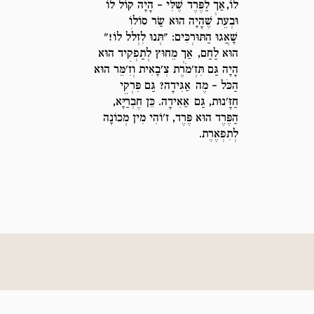
לוֹ,אַךְ לַפֶּרֶד שֶׁלִּי – הָיָה קוֹל לוֹ
וּבְעֵת שֶׁהָיָה הוּא שַׂר סוֹלוֹ
שָׁאֲגוּ הַתּוּרְכִּים: "תְּנוּ לִזְלֹל לוֹ!"
הוּא לַחַם, אַךְ מֵחוּץ לְתַפְקִיד הוּא
הָיָה גַּם תִּזְ'מֹרֶת צְ'בָאִית וְזִ'מֵּר הוּא
הַכֹּל – מֶה אַגִּידָה? גַּם פִּרְקֵי
חַזָּ'נוּת, גַּם אַאִידָה. כֵּן חֶבְרַיָּא,
הַפֶּרֶד הוּא פֶּרֶד, ז'וֹהִי מִין מְכוֹנָה
לְתִפְאֶרֶת.