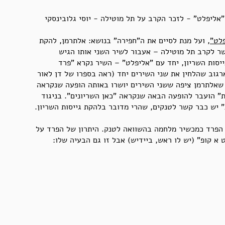
ליפלט" - לזכר הקרב על תל מוטילה - יוסי גלובינסקי
לט"
, ועל מנת לסיים את ה"חפירה" בנושא: אלתרמן, להקת
שר לקרב תל מוטילה – אעבור לשיר השני אותו הגיש
ייסות השריון, יחד עם "אליפלט" – השיר נקרא "פרד
גוב שהלחין את שני השירים יחד (ראה בספרו של דן לאור
יתן להניח שאלתרמן ציפה ששני השירים יושרו באותה הופעה שנקראה
" הועבר להופעה הבאה שנקראה "כאן השריונים". בניגוד
 יש כבר קשר לטנקים, שהרי מדובר בלהקת גייסות השריון.
ת הפרד כמכשיר מלחמה בהשוואה לטנק. היתרון של הפרד על
א קופ" (יש לו ראש, ביידיש) אבל זו גם הבעיה שלו: