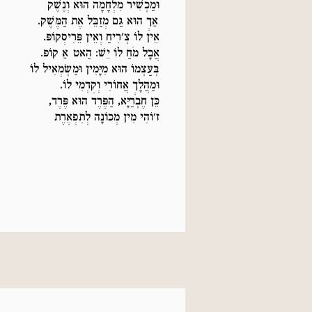
וּמַכְשִׁיר מִלְחָמָה הוּא וְנֶשֶׁק
אַךְ הוּא גַּם מְזַבֵּל אֶת הַמֶּשֶׁק.
אֵין לוֹ צְ'רִיחַ וְאֵין פֵּרִיסְקוֹפּ.
אֲבָל מֹחַ לוֹ יֵשׁ: הַאט אַ קוֹפּ.
בְּעַצְמוֹ הוּא מִיָּמִין וּמַשְׂמְאִיל לוֹ
וּמַהֲלָךְ אֲחוֹרִי וְקִדְמִי לוֹ.
כֵּן חֶבְרַיָּא, הַפֶּרֶד הוּא פֶּרֶד,
ז'וֹהִי מִין מְכוֹנָה לְתִפְאֶרֶת