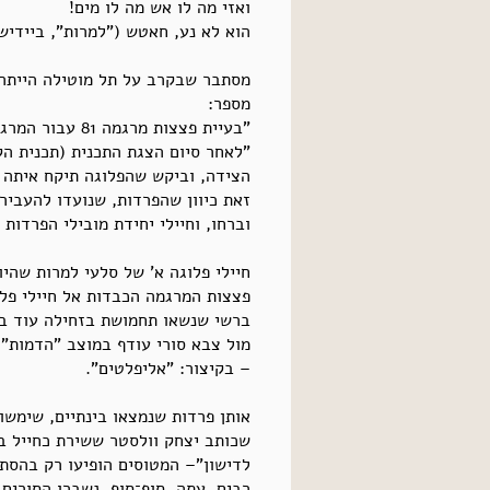
ואזי מה לו אש מה לו מים!
הוא לא נע, חאטש ("למרות", ביידיש)
מסתבר שבקרב על תל מוטילה הייתה ב
מספר:
"בעיית פצצות מרגמה 81 עבור המרגמות שבמוטילה"
"לאחר סיום הצגת התכנית (תכנית הק
זאת כיוון שהפרדות, שנועדו להעביר
וברחו, וחיילי יחידת מובילי הפרדות
חיילי פלוגה א' של סלעי למרות שהיו
פצצות המרגמה הכבדות אל חיילי פלוג
ברשי שנשאו תחמושת בזחילה עוד באו
מול צבא סורי עודף במוצב "הדמות". 
– בקיצור: "אליפלטים".
אותן פרדות שנמצאו בינתיים, שימשו
לדישון"– המטוסים הופיעו רק בהסת
רבים. עתה, סוף־סוף, נשברו הסורים