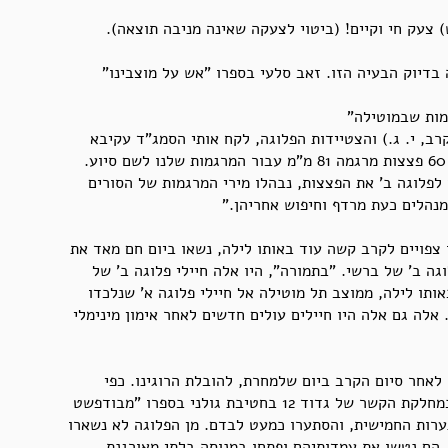
 צעק חי וקיים! (ביטוי לצעקה שאינה מניבה תוצאה).
דיוק הבעיה הזו. זאב סלעי בספרו "אש על מוצבינו"
רב, י. ג.) והצטיידות הפלוגה, לקח אותי הסמג"ד עקיבא
הצידה, וביקש שהפלוגה תיקח איתה 60 פצצות מרגמה 81 מ"מ עבור המרגמות שלנו לשם סיוע.
 לפלוגה ב' את הפצצות, נבהלו מירי המרגמות של הסורים
 מנהלים כעת מרדף וחיפוש אחריהן."
 צפויים לקרב קשה עוד באותו לילה, נשאו ביום חם מאד את
ה ב' של ברשי. "בתמורה", היו אלה חיילי פלוגה ב' של
תו לילה, ממוצב תל מוטילה אל חיילי פלוגה א' שנלכדו
אלה גם אלה היו חיילים עולים חדשים לאחר אימון מינימלי
 לאחר סיום הקרב ביום שלמחרת, להובלת הרוגינו. כפי
שכותב יצחק וולסטר ששירת כחייל במחלקת הקשר של גדוד 12 בחטיבת גולני בספרו "מבודפשט
ערות החמישית, והסתערו כמעט לבדם. מן הפלוגה לא נשארו
. הם נטשו את עמדותיהם ופתחו במנוסה בלתי מאורגנת,