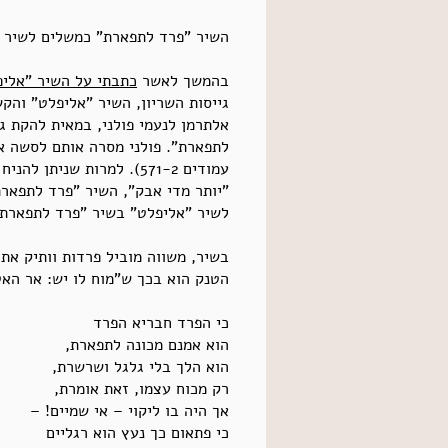
השיר "פרד לתפארת" כמשלים לשיר "א
בהמשך לאשר
כתבתי על השיר "אליפ
גייסות השריון, השיר "אליפלט" והק
אלתרמן לנעמי פולני, במאית להקת ג
לתפארת". פולני מסרה אותם לסשה אר
עמודים 571-2). למרות שנ
"יותר מדי אבק", השיר "פרד לתפארת
לשיר "אליפלט" בשיר "פרד לתפארת"
בשיר, משווה מוביל פרדות וותיק א
הטנק הוא בכך ש"מוח לו יש: אר האט 
כי הפרד חבריא הפרד
הוא אמנם מכונה לתפארת,
הוא הלך בלי גלגל ושרשרת,
רק מכוח עצמו, זאת אומרת,
אך היה בו ליקוי – אי שמיים! –
כי פתאום כך נעץ הוא רגליים