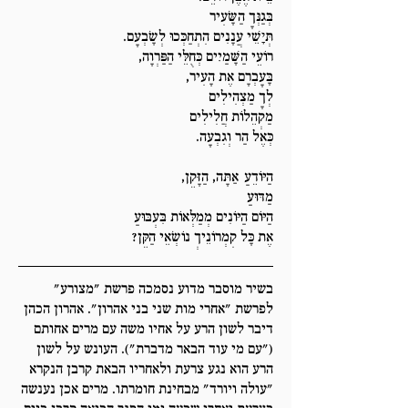
בְּגַנְּךָ הַשָּׂעִיר
תְּיׇשֵׁי עֲנָנִים הִתְחַכְּכוּ לְשָׂבְעָם.
רוֹעֵי הַשָּׁמַיִים כְּחֻלֵּי הַפַּרְוָה,
בָּעָבְרָם אֶת הָעִיר,
לְךָ מַצְהִילִים
מַקְהֵלוֹת חֲלִילִים
כְּאֶל הַר וְגִבְעָה.
הַיּוֹדֵעַ אַתָּה, הַזָּקֵן,
מַדּוּעַ
הַיּוֹם הַיּוֹנִים מְמַלְּאוֹת בִּעְבּוּעַ
אֶת כָּל קִמְרוֹנֵיךְ נוֹשְׂאֵי הַקֵּן?
בשיר מוסבר מדוע נסמכה פרשת "מצורע"
לפרשת "אחרי מות שני בני אהרון". אהרון הכהן
דיבר לשון הרע על אחיו משה עם מרים אחותם
("עם מי עוד הבאר מדברת"). העונש על לשון
הרע הוא נגע צרעת ולאחריו הבאת קרבן הנקרא
"עולה ויורד" מבחינת חומרתו. מרים אכן נענשה