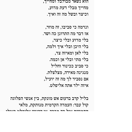
הוא נשאר מבולבל ומחייך,
מחייך מבלי דעת מדוע,
וכיצד ובשל מה זה ואיך.
ונדמה כי סביבו, זה מוזר,
אז דבר מה התרונן כה ושר.
בלי מדוע ובלי כיצד,
בלי היכן ובלי איך ולמה,
בלי לאן ומאיזה צד,
בלי מתי ובלי אן וכמה.
כי סביב ככינור וחליל
מנגינה מאירה, מצלצלת.
אם נסביר לך מה זה יועיל,
איזה ילד אתה אליפלט.
בליל קרב ברעום אש מזנקת, בין אנשי הפלוגה
קול עבר: העמדה הקדמית מנותקת, מלאי
תחמושת אזל בה מכבר. אז הרגיש אליפלט כאילו
הוא מוכרח את המלאי לחדש, וכיוון שאין אופי
במיל לו ,הוא זחל כך ישר מול האש.