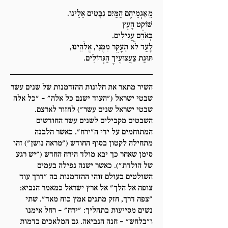
מֵאַגְמֵיהֶם הַמַּיִם נִבָּטִים אֵלֵינוּ.
שׁוֹקֵט הָעֵץ
בְּאֹדֶם עֲגִילִים.
לָעַד לֹא תֵעָקֵר מִמֶּנִּי, אֱלֹהֵינוּ,
תּוּגַת צַעֲצוּעֶיךָ הַגְּדוֹלִים.
השיר מתאר את חלונות ההזדמנות של שנים עשר
שבטי ישראל ("העוד ישנם כל אלה" – "כל אלה
שבטי ישראל שנים עשר") לחזור לארצם.
השבטים מקבילים לשנים עשר החודשים
המתוחמים על ידי ה"ירח". כאשר הלבנה
מתחילה לקטון בסוף החודש ("מראה נושן") זהו
סימן שאחר כך יבא מולד הירח החדש ("יש רגע
של הולדת"). כאשר ישנה נפילה בעמים
השולטים בעולם זוהי ההזדמנות בה "דרך עוד
צופה אל הלך" אל ארץ ישראל כמאמר הנביא:
"צפה דרך, חזק מתנים אמץ כוח מאד". שתי
נשים מסייעות בתהליך: "ירח" – רחל אימנו
ו"בלחש" – חנה הנביאה. גם המלאכים בדמות