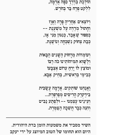
הוֹלֶכֶת בְּדֶרֶךְ כִּפָּה אֲדֻמָּה,
לִלְקֹט פֶּרַח בַּר בְּחֹרֶשׁ.
וְיוֹצְאִים אַחֲרֶיהָ פָּרָה וַאֲוָז
וְחָתוּל מְדַדֶּה עַל מִשְׁעֶנֶת --
כְּסִפּוּר שֶׁאָבַד, כְּנִגּוּן מִנִּי אָז,
כְּבַת צְחוֹק נִשְׁכְּחָה וְנוֹשֶׁנֶת.
וְעוֹמְדוֹת מֵרָחוֹק הַשָּׁנִים הַבָּאוֹת
וְלַשָּׁוְא תְּמִיהוֹתֵינוּ כֹּה רַבּוֹ
וּמוֹצֵץ לוֹ יָרֵחַ עֵרוֹם אֶצְבָּעוֹ
כְּבִימֵי בְּרֵאשִׁית, בְּחֵיק אַבָּא.
וַאֲנַחְנוּ שׁוֹתְקִים. אֲדָמָה עֲשָׂבִּיּת
בִּירַקְרַק הָרִיסִים מְפַרְפֶּרֶת...
וְעֵינֵינוּ עַצְמֵנוּ -- וּלְפֶתַע נַבִּיט
וְהִנֵּה כְּבָר חֲשֵׁכָה הַצַּמֶּרֶת.
השיר מסביר את משמעות הזמן בדת היהודית.
היום הוא תחומו של הטוב המיוצג על ידי יעקב