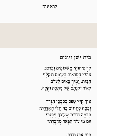
קרא עוד
בית ישן ויונים
לְךָ פִּיתּוּחֵי מַשְׁקוֹפִים וְכַרְכֹּב
צִיפּוּי הַמַּרְאוֹת הָעוֹמֵם וְנִקְלָף
הַבַּיִת, יָמֶיךָ בָּאִים לַעֲרֹב,
לְאוֹר זִקְנָתָם שֶׁל מַתֶּכֶת וּקְלָף.
אֵיךְ קַיִץ טִפֵּס בְּסִבְכֵי הַגָּדֵר
וְכַמָּה סְתָוִוים בָּהּ תָּלוּ הָאַדֶּרֶת?
בְּכַמָּה דּוֹרוֹת שְׁעוֹנְךָ מְפַגֵּר?
עִם מִי עוֹד הַבְּאֵר מְדַבֶּרֶת?
בֵּית אֶבֶן רוֹדֵם.