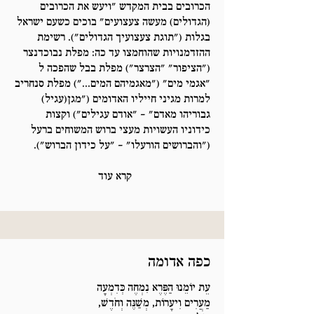
הכרובים בבית המקדש "ויעש את הכרובים
(הגדולים) מעשה צעצועים" בוכים כשעם ישראל
בגלות ("תוגת צעצועיך הגדולים"). רשימת
ההזדמנויות שהוחמצו עד כה: מפלת נבוכדנצר
("הציפור" "הצרצר") מפלת בבל שהפכה ל
"אגמי מים" ("מאגמיהם המים...") מפלת סנחריב
למרות מגיני חייליו האדומים ("מגן(עגיל)
גבוריהו מאדם" – "אודם עגילים") וקצות
כידוניו העשויות מעצי ברוש המשוחים ברעל
("והברושים הורעלו" – "על כידון הברוש").
קרא עוד
כפה אדומה
עֵת יוֹמֵנוּ הַפֶּרֶא נִמְחֶה כְּדִמְעָה
מַעֲרִים וִיעָרוֹת, מְשַׁנֶּה וְחֹדֶשׁ,