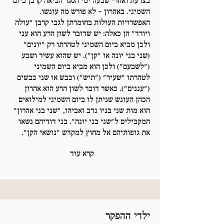
בצרעת ואחרי שבעה ימי הסגר הביאה קרבן ביום
השמיני. באהרון – לא פורש מה עונשו.
האפשרויות העולות בחומרתן לגבי קרבן "עולה
ויורד" הן כאלה: יש שדובר לשון הרע הוא עני
ולכן מביא ביום השמיני לטהרתו רק "יונים"
(שני בני יונה או "קן"). יש שהוא עשיר ושבע
("לשבעם") ולכן הוא מביא ביום השמיני
לטהרתו "שעיר" ("תיש") וכבש או שני כבשים
("עננים"). כאשר דובר לשון הרע הוא אהרון
הכהן העונש שניתן לו ביום השמיני למילואים
הוא מות שני בניו נדב ואביהו, "שני בני אהרון"
המקבילים ל"שני בני יונה". בני דודיהם נשאו
את גופותיהם אל מחוץ למקדש "נושאי הקן".
קרא עוד
ילדי ההפקר