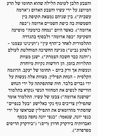
והצבע הלבן לעומת הלילה שהוא תחומו של הרע
המיוצג על ידי עשיו והצבע האדום ("אדמה
עשבית"). בין שניהם נמצאת תקופת בין
השמשות בה כיפת השמיים אדומה ("כפה
אדומה"). כאשר היום "נמחה כדמעה" מופיעה
השקיעה "כפה אדומה" ולבסוף בהגדרה
התלמודית לאחר כ"הרף עין" ("ועינינו עצמנו –
ולפתע נביט") מגיעה החשיכה המוחלטת לעולם
("והנה כבר חשכה הצמרת"). ישנן מצוות
התלויות בזמן. הן דורשות נקיות מיוחדת
ונעשות אך ורק ביום – תחומו של יעקב. הדוגמה
הקלסית – הנחת תפילין. מצוות אלה נעשות על
ידי גברים בלבד. חוה שהתפתתה על ידי הנחש
הורישה לנשים את המחזור הנשי (נקרא בתלמוד
"שושנה אדומה") צבעו של עשיו. התלמוד אומר
שתפילין צריכים גוף נקי כאלישע "בעל כנפיים"
שהסתיר מהרומאים את התפילין שבראשו על ידי
כנפי יונה, שנאמר: "כנפי יונה נחפה בכסף
ואברותיה בירקרק חרוץ (ריס)" ("בירקרק הריסים
מפרפרת").