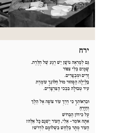
ירח
גַּם לְמַרְאֶה נוֹשָׁן יֵשׁ רֶגַע שֶׁל הֻלֶּדֶת.
שָׁמַיִם בְּלִי צִפּוֹר
זָרִים וּמְבֻצָּרִים.
בַּלַּיְלָה הַסָּהוּר מוּל חַלּוֹנְךָ עוֹמֶדֶת
עִיר טְבוּלָה בִּבְכי הַצִּרְצָרִים.
וּבִרְאוֹתְךָ כִּי דֶּרֶךְ עוֹד צוֹפָה אֶל הֵלֶך
וְהַיָּרֵחַ
עַל כִּידוֹן הַבְּרוֹשׁ
אִתָּהּ אוֹמֵר- אֵלִי, הַעוֹד יֶשְׁנָם כָּל אֵלֶּה?
הַעוֹד מֻתָּר בְּלַחַשׁ בִּשְׁלוֹמָם לִדְרֹשׁ?