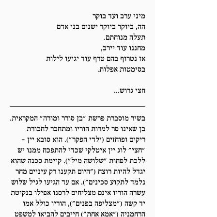
מיני ערב ועד בוקר
הה, ביוקר ביוקר ישנים בני אדם
תעלה מנוחתם.
מחננו עוד יירב,
אז נטרוף בהם טרף עוד יגיעו לילות
בסימטות אפלות.
חצי גרוש...
בשיר מוסברת פרשת "בן סורר ומורה" המקראית.
בן שאינו סר למרות הוריו ומתחבר לחבורת
ריקים ופוחזים (ילדי הפקר"). הוא סובא יין -
"חצי" לוג יין איטלקי שכדי להתפכח ממנו יש
ללכת לפחות "שלושה מיל"). קיימת סכנה שהוא
יגדל להיות רוצח ("היום תקענו רק עיניים מחר
נלמד לתקוע סכינים"). אם עד הגיעו לגיל שלוש
עשרה הוריו אינם מצליחים לרסנו אפילו בנקיטת
יד קשה ("מצליפה בפנים"), הוריו כולל אמו
הרחמניה ("אמא אחת") חייבים להביאו למשפט