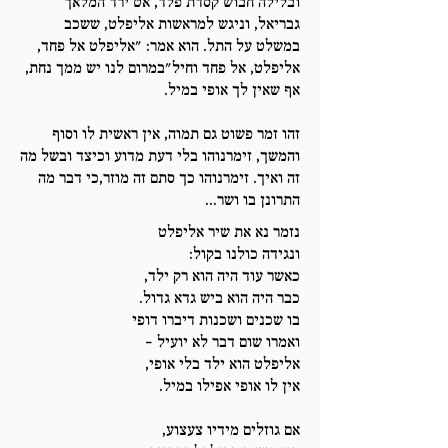
ובלילה חבוש קסדת פלד, אט ירד המלאך
גבריאל, וניגש למראשות אליפלט, ששכב
במשלט על התל. הוא אמר: "אליפלט אל פחד,
אליפלט, אל פחד וחיל"במרום לנו יש ממך נחת,
אף שאין לך אופי במיל.
זהו זמר פשוט גם תמוה, אין ראשית לו וסוף
והמשך, זימרנוהו בלי דעת מדוע וכיצד ובשל מה
זה ואיך. זימרנוהו כך סתם זה מוזר,כי דבר מה
התרונן בו ושר...
נזמר נא את שיר אליפלט
ונגידה כולנו בקול:
כאשר עוד היה הוא רק ילד,
כבר היה הוא ביש גדא גדול.
בו שכנים ושכנות דיברו דופי
ואמרו שום דבר לא יועיל -
אליפלט הוא ילד בלי אופי,
אין לו אופי אפילו במיל.
אם גוזלים מידיו צעצוע,